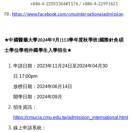
+886-4-22053366#1176 / +886-4-22991621
FB:
https://www.facebook.com/cmuinternationaladmission
★
中國醫藥大學
年
月
學年度秋季班
國際針灸碩
2024
9
(113
)
士學位學程外國學生入學招生
★
申請日期：
2023
年
11
月
24
日至
2024
年
04
月
30
日
17:00pm
放榜日期：
2024
年
06
月
14
日
開學日期：
2024
年
09
月
招生資訊：
https://cmucia.cmu.edu.tw/admission_international.html
線上申請系統：