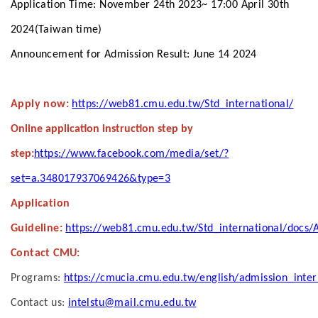
Application Time: November 24th 2023~ 17:00 April 30th
2024(Taiwan time)
Announcement for Admission Result:
June 14 2024
Apply now:
https://web81.cmu.edu.tw/Std_international/
Online application instruction step by
ste
p:
https://www.facebook.com/media/set/?
set=a.348017937069426&type=3
Application
Guideline:
https://web81.cmu.edu.tw/Std_international/docs/A
Contact CMU:
Programs:
https://cmucia.cmu.edu.tw/english/admission_inter
Contact us:
intelstu@mail.cmu.edu.tw