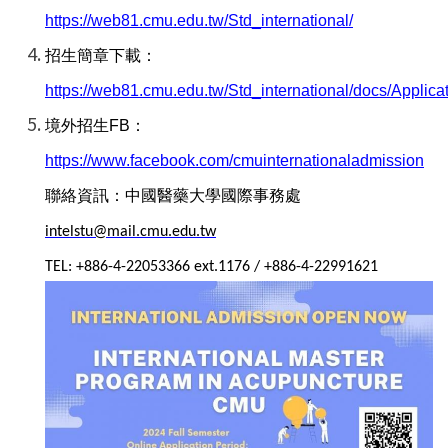
https://web81.cmu.edu.tw/Std_international/
招生簡章下載：
https://web81.cmu.edu.tw/Std_international/docs/Applica
境外招生
FB
：
https://www.facebook.com/cmuinternationaladmission
聯絡資訊：中國醫藥大學國際事務處
intelstu@mail.cmu.edu.tw
TEL: +886-4-22053366 ext.1176 / +886-4-22991621