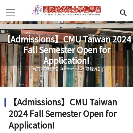
Jump to Main content
Jump to Navigation
首頁
Open submenu (About us)
About us
News
【Admissions】CMU Taiwan 2024
Fall Semester Open for
Open submenu (Faculty)
Faculty
您在這裡
Application!
Open submenu (Student Information)
Student Information
首頁
-
最新消息
-
Latest News 最新消息
Open submenu (Scholarship)
Scholarship
Open submenu (Admission)
Admission
【Admissions】CMU Taiwan
Regulations
(link is external)
2024 Fall Semester Open for
Application!